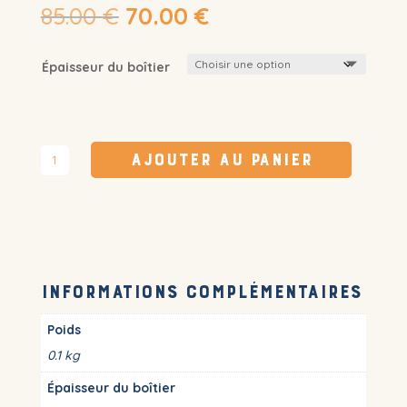
Le
Le
85.00
€
70.00
€
prix
prix
initial
actuel
Épaisseur du boîtier
était :
est :
85.00 €.
70.00 €.
quantité
Ajouter au panier
de
Gallery
6
+
6
Beskards
Informations complémentaires
Poids
0.1 kg
Épaisseur du boîtier